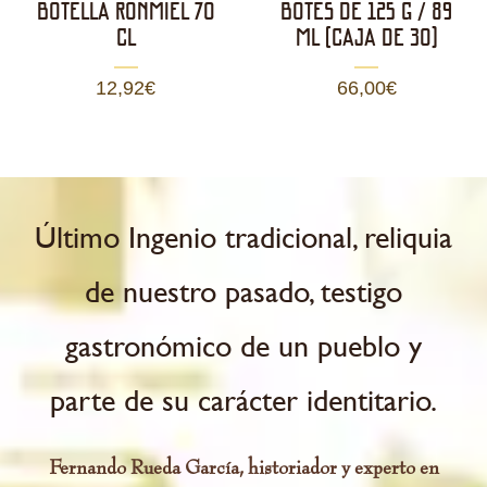
BOTELLA RONMIEL 70
BOTES DE 125 g / 89
CL
ml (CAJA DE 30)
12,92
€
66,00
€
ían
Último Ingenio tradicional, reliquia
La
co
de nuestro pasado, testigo
en
a?
gastronómico de un pueblo y
d
e
parte de su carácter identitario.
e
 a
Fernando Rueda García, historiador y experto en